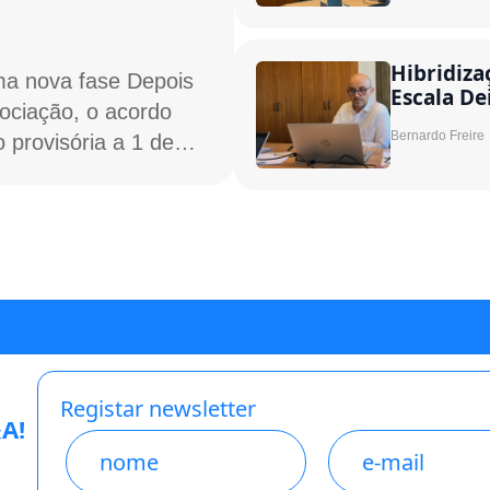
Hibridiza
a nova fase Depois
Escala De
ociação, o acordo
Bernardo Freire
 provisória a 1 de…
Registar newsletter
A!
Name
E-
mail
*