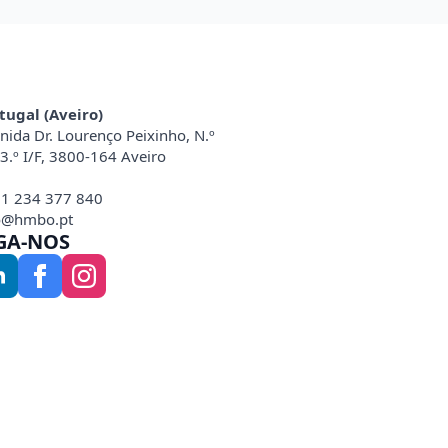
tugal (Aveiro)
nida Dr. Lourenço Peixinho, N.º
 3.º I/F, 3800-164 Aveiro
1 234 377 840
o@hmbo.pt
GA-NOS