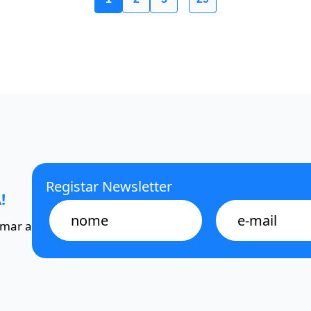
Registar Newsletter
!
Name
E-
mail
omar a
*