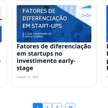
Fatores de diferenciação
em startups no
o
investimento early-
stage
Janeiro 15, 2026
J
…
1
2
3
29