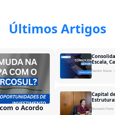
Últimos Artigos
Consolida
Escala, Ca
Sandro Sousa
Capital d
Estrutura
com o Acordo
Bernardo Freire