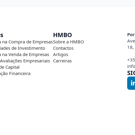
os
HMBO
Por
Ave
a na Compra de Empresas
Sobre a HMBO
18,
ades de Investimento
Contactos
a na Venda de Empresas
Artigos
+35
 Avaliações Empresariais
Carreiras
inf
de Capital
SI
ação Financeira