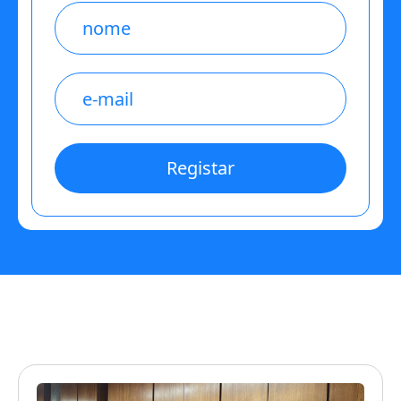
Name
E-
mail
*
Registar