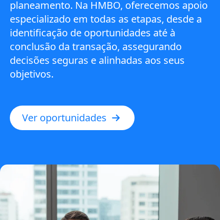
planeamento. Na HMBO, oferecemos apoio
especializado em todas as etapas, desde a
identificação de oportunidades até à
conclusão da transação, assegurando
decisões seguras e alinhadas aos seus
objetivos.
Ver oportunidades