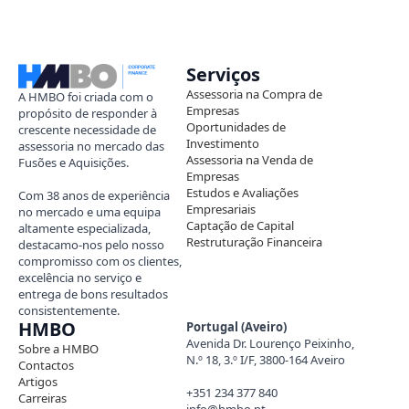
Serviços
Assessoria na Compra de
A HMBO foi criada com o
Empresas
propósito de responder à
Oportunidades de
crescente necessidade de
Investimento
assessoria no mercado das
Assessoria na Venda de
Fusões e Aquisições.
Empresas
Estudos e Avaliações
Com 38 anos de experiência
Empresariais
no mercado e uma equipa
Captação de Capital
altamente especializada,
Restruturação Financeira
destacamo-nos pelo nosso
compromisso com os clientes,
excelência no serviço e
entrega de bons resultados
consistentemente.
HMBO
Portugal (Aveiro)
Avenida Dr. Lourenço Peixinho,
Sobre a HMBO
N.º 18, 3.º I/F, 3800-164 Aveiro
Contactos
Artigos
+351 234 377 840
Carreiras