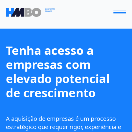
Tenha acesso a
empresas com
elevado potencial
de crescimento
A aquisição de empresas é um processo
estratégico que requer rigor, experiência e