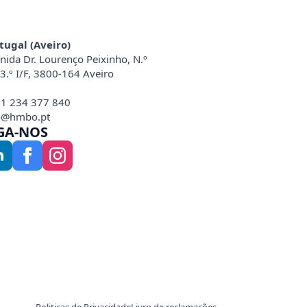
tugal (Aveiro)
nida Dr. Lourenço Peixinho, N.º
 3.º I/F, 3800-164 Aveiro
1 234 377 840
o@hmbo.pt
GA-NOS