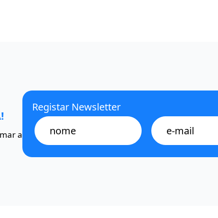
Registar Newsletter
!
Name
E-
mail
omar a
*