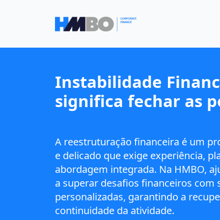
Instabilidade Finan
significa fechar as p
A reestruturação financeira é um pr
e delicado que exige experiência, 
abordagem integrada. Na HMBO, a
a superar desafios financeiros com 
personalizadas, garantindo a recupe
continuidade da atividade.