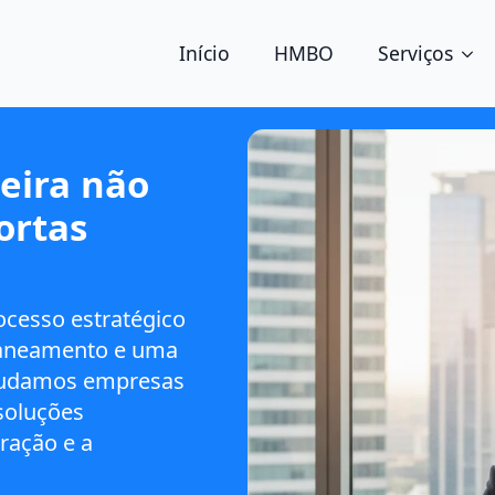
Início
HMBO
Serviços
ceira não
ortas
ocesso estratégico
planeamento e uma
judamos empresas
soluções
ração e a