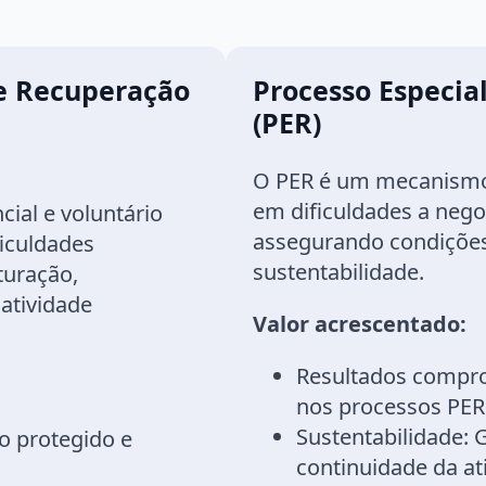
de Recuperação
Processo Especial
(PER)
O PER é um mecanismo
em dificuldades a nego
ial e voluntário
assegurando condições 
iculdades
sustentabilidade.
turação,
atividade
Valor acrescentado:
Resultados compr
nos processos PER
Sustentabilidade:
G
o protegido e
continuidade da at