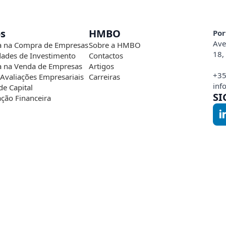
os
HMBO
Por
Ave
a na Compra de Empresas
Sobre a HMBO
18,
ades de Investimento
Contactos
a na Venda de Empresas
Artigos
+35
 Avaliações Empresariais
Carreiras
inf
de Capital
SI
ação Financeira