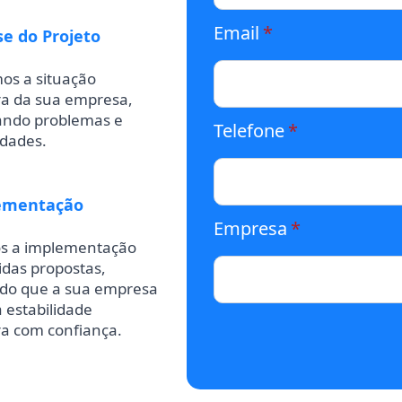
Email
*
se do Projeto
os a situação
ra da sua empresa,
cando problemas e
Telefone
*
dades.
lementação
Empresa
*
s a implementação
das propostas,
ndo que a sua empresa
 estabilidade
ra com confiança.