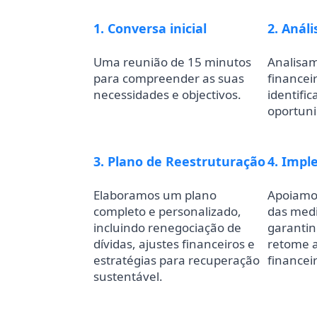
1. Conversa inicial
2. Análi
Uma reunião de 15 minutos
Analisam
para compreender as suas
financei
necessidades e objectivos.
identifi
oportuni
3. Plano de Reestruturação
4. Imp
Elaboramos um plano
Apoiamo
completo e personalizado,
das medi
incluindo renegociação de
garanti
dívidas, ajustes financeiros e
retome a
estratégias para recuperação
financei
sustentável.