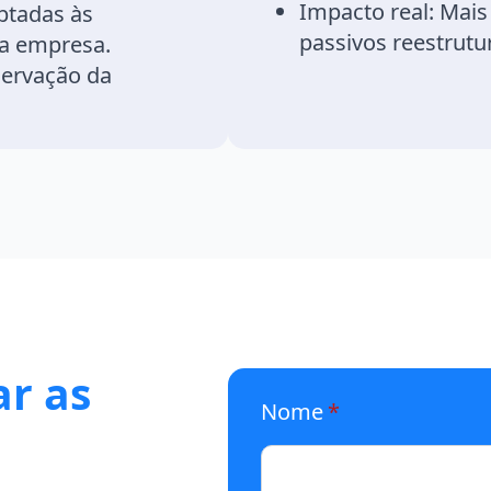
Impacto real:
Mais
ptadas às
passivos reestrutu
da empresa.
servação da
ar as
Nome
*