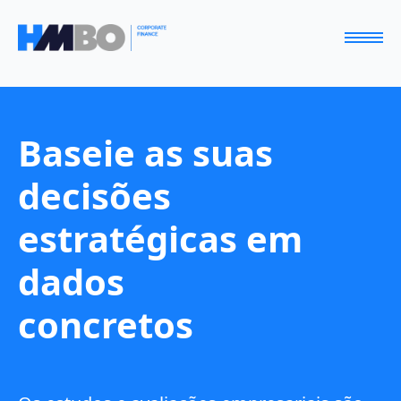
Baseie as suas
decisões
estratégicas em
dados
concretos