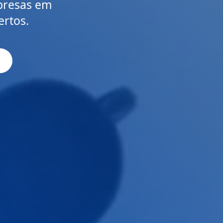
presas em
ertos.