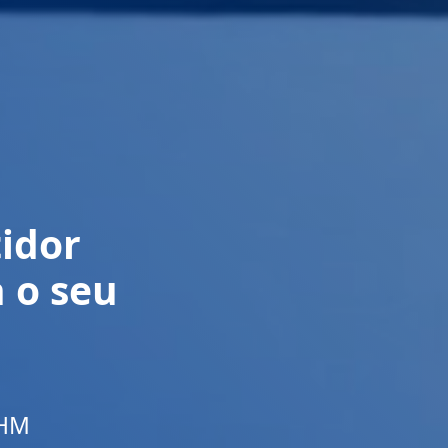
tidor
 o seu
 HM