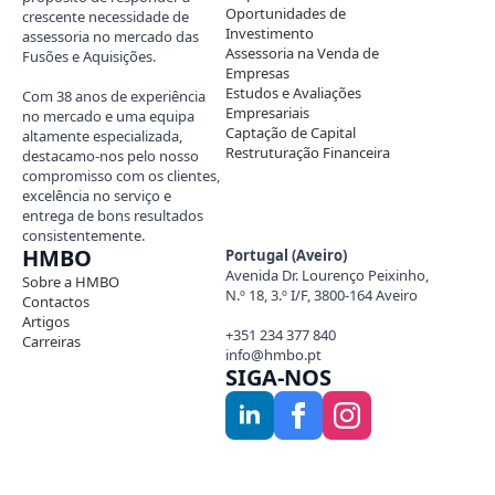
Oportunidades de
crescente necessidade de
Investimento
assessoria no mercado das
Assessoria na Venda de
Fusões e Aquisições.
Empresas
Estudos e Avaliações
Com 38 anos de experiência
Empresariais
no mercado e uma equipa
Captação de Capital
altamente especializada,
Restruturação Financeira
destacamo-nos pelo nosso
compromisso com os clientes,
excelência no serviço e
entrega de bons resultados
consistentemente.
HMBO
Portugal (Aveiro)
Avenida Dr. Lourenço Peixinho,
Sobre a HMBO
N.º 18, 3.º I/F, 3800-164 Aveiro
Contactos
Artigos
+351 234 377 840
Carreiras
info@hmbo.pt
SIGA-NOS