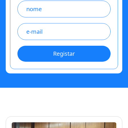
Name
E-
mail
*
Registar