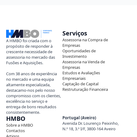
Serviços
Assessoria na Compra de
A HMBO foi criada com o
Empresas
propósito de responder à
Oportunidades de
crescente necessidade de
Investimento
assessoria no mercado das
Assessoria na Venda de
Fusões e Aquisições.
Empresas
Estudos e Avaliações
Com 38 anos de experiência
Empresariais
no mercado e uma equipa
Captação de Capital
altamente especializada,
Restruturação Financeira
destacamo-nos pelo nosso
compromisso com os clientes,
excelência no serviço e
entrega de bons resultados
consistentemente.
HMBO
Portugal (Aveiro)
Avenida Dr. Lourenço Peixinho,
Sobre a HMBO
N.º 18, 3.º I/F, 3800-164 Aveiro
Contactos
Artigos