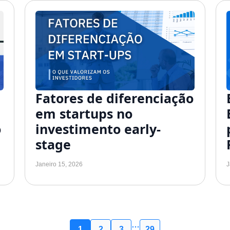
Fatores de diferenciação
em startups no
o
investimento early-
stage
Janeiro 15, 2026
J
…
1
2
3
29