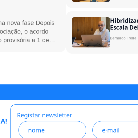
Hibridiza
a nova fase Depois
Escala De
ociação, o acordo
Bernardo Freire
 provisória a 1 de…
Registar newsletter
A!
Name
E-
mail
*