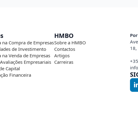
os
HMBO
Por
Ave
a na Compra de Empresas
Sobre a HMBO
18,
ades de Investimento
Contactos
a na Venda de Empresas
Artigos
+35
 Avaliações Empresariais
Carreiras
inf
de Capital
SI
ação Financeira