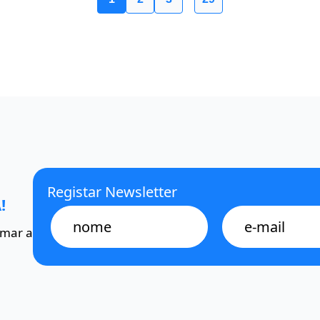
Registar Newsletter
!
Name
E-
mail
omar a
*