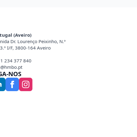
tugal (Aveiro)
nida Dr. Lourenço Peixinho, N.º
 3.º I/F, 3800-164 Aveiro
1 234 377 840
o@hmbo.pt
GA-NOS