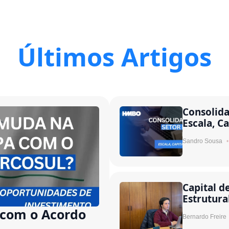
Últimos Artigos
Consolida
Escala, Ca
Sandro Sousa
Capital d
Estrutura
com o Acordo
Bernardo Freire