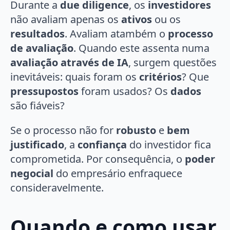
Durante a
due diligence
, os
investidores
não avaliam apenas os
ativos
ou os
resultados
. Avaliam atambém o
processo
de avaliação
. Quando este assenta numa
avaliação através de IA
, surgem questões
inevitáveis: quais foram os
critérios
? Que
pressupostos
foram usados? Os
dados
são fiáveis?
Se o processo não for
robusto
e
bem
justificado
, a
confiança
do investidor fica
comprometida. Por consequência, o
poder
negocial
do empresário enfraquece
consideravelmente.
Quando e como usar