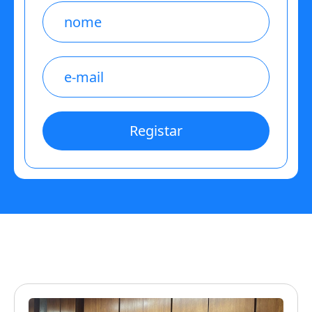
Name
E-
mail
*
Registar