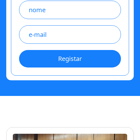
Name
E-
mail
*
Registar