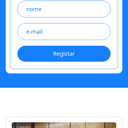
Name
E-
mail
*
Registar