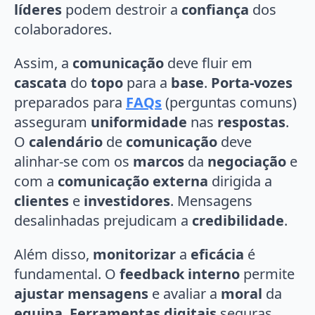
líderes
podem destroir a
confiança
dos
colaboradores.
Assim, a
comunicação
deve fluir em
cascata
do
topo
para a
base
.
Porta-vozes
preparados para
FAQs
(perguntas comuns)
asseguram
uniformidade
nas
respostas
.
O
calendário
de
comunicação
deve
alinhar-se com os
marcos
da
negociação
e
com a
comunicação externa
dirigida a
clientes
e
investidores
. Mensagens
desalinhadas prejudicam a
credibilidade
.
Além disso,
monitorizar
a
eficácia
é
fundamental. O
feedback interno
permite
ajustar mensagens
e avaliar a
moral
da
equipa
.
Ferramentas digitais
seguras