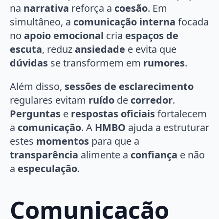
na
narrativa
reforça a
coesão
. Em
simultâneo, a
comunicação interna
focada
no
apoio emocional
cria
espaços de
escuta
, reduz
ansiedade
e evita que
dúvidas
se transformem em
rumores
.
Além disso,
sessões de esclarecimento
regulares evitam
ruído
de
corredor
.
Perguntas
e
respostas oficiais
fortalecem
a
comunicação
. A
HMBO
ajuda a estruturar
estes
momentos
para que a
transparência
alimente a
confiança
e não
a
especulação
.
Comunicação