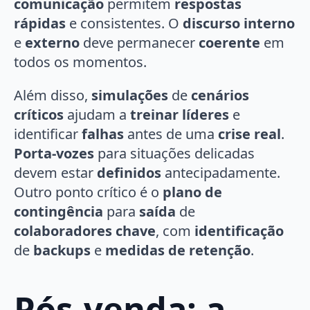
comunicação
permitem
respostas
rápidas
e consistentes. O
discurso interno
e
externo
deve permanecer
coerente
em
todos os momentos.
Além disso,
simulações
de
cenários
críticos
ajudam a
treinar líderes
e
identificar
falhas
antes de uma
crise real
.
Porta-vozes
para situações delicadas
devem estar
definidos
antecipadamente.
Outro ponto crítico é o
plano de
contingência
para
saída
de
colaboradores chave
, com
identificação
de
backups
e
medidas de retenção
.
Pós-venda: a