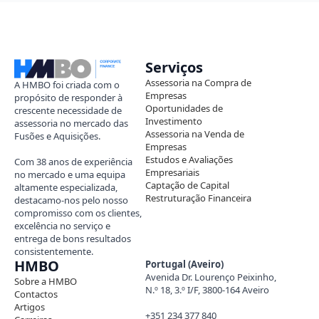
Serviços
Assessoria na Compra de
A HMBO foi criada com o
Empresas
propósito de responder à
Oportunidades de
crescente necessidade de
Investimento
assessoria no mercado das
Assessoria na Venda de
Fusões e Aquisições.
Empresas
Estudos e Avaliações
Com 38 anos de experiência
Empresariais
no mercado e uma equipa
Captação de Capital
altamente especializada,
Restruturação Financeira
destacamo-nos pelo nosso
compromisso com os clientes,
excelência no serviço e
entrega de bons resultados
consistentemente.
HMBO
Portugal (Aveiro)
Avenida Dr. Lourenço Peixinho,
Sobre a HMBO
N.º 18, 3.º I/F, 3800-164 Aveiro
Contactos
Artigos
+351 234 377 840