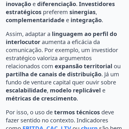
inovação
e
diferenciação
.
Investidores
estratégicos
preferem
sinergias
,
complementaridade
e
integração
.
Assim, adaptar a
linguagem ao perfil do
interlocutor
aumenta a eficácia da
comunicação. Por exemplo, um investidor
estratégico valoriza argumentos
relacionados com
expansão territorial
ou
partilha de canais de distribuição
. Já um
fundo de venture capital quer ouvir sobre
escalabilidade
,
modelo replicável
e
métricas de crescimento
.
Por isso, o uso de
termos técnicos
deve
fazer sentido no contexto. Indicadores
como
EBITDA
,
CAC
,
LTV
ou
churn
são bem