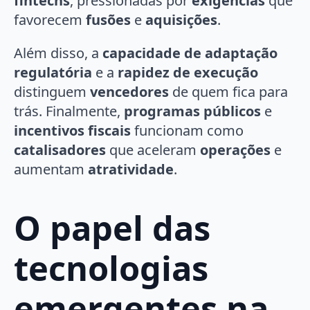
fintechs
, pressionadas por
exigências
que
favorecem
fusões
e
aquisições
.
Além disso, a
capacidade de adaptação
regulatória
e a
rapidez de execução
distinguem
vencedores
de quem fica para
trás. Finalmente,
programas públicos
e
incentivos fiscais
funcionam como
catalisadores
que aceleram
operações
e
aumentam
atratividade
.
O papel das
tecnologias
emergentes na