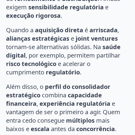
exigem
sensibilidade regulatória
e
execução rigorosa
.
Quando a
aquisição direta
é
arriscada
,
alianças estratégicas
e
joint ventures
tornam-se alternativas sólidas. Na
saúde
digital
, por exemplo, permitem partilhar
risco tecnológico
e acelerar o
cumprimento
regulatório
.
Além disso, o
perfil do consolidador
estratégico
combina
capacidade
financeira
,
experiência regulatória
e
vantagem de ser o primeiro a agir. Quem
entra cedo consegue
múltiplos
mais
baixos e
escala
antes da
concorrência
.