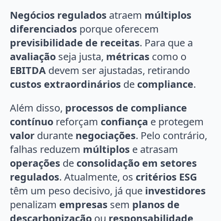
Negócios regulados
atraem
múltiplos
diferenciados
porque oferecem
previsibilidade de receitas
. Para que a
avaliação
seja justa,
métricas
como o
EBITDA
devem ser ajustadas, retirando
custos extraordinários
de
compliance
.
Além disso,
processos de compliance
contínuo
reforçam
confiança
e protegem
valor
durante
negociações
. Pelo contrário,
falhas reduzem
múltiplos
e atrasam
operações
de
consolidação em setores
regulados
. Atualmente, os
critérios ESG
têm um peso decisivo, já que
investidores
penalizam
empresas
sem
planos de
descarbonização
ou
responsabilidade