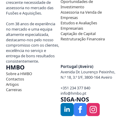
Oportunidades de
crescente necessidade de
Investimento
assessoria no mercado das
Assessoria na Venda de
Fusões e Aquisições.
Empresas
Estudos e Avaliações
Com 38 anos de experiência
Empresariais
no mercado e uma equipa
Captação de Capital
altamente especializada,
Restruturação Financeira
destacamo-nos pelo nosso
compromisso com os clientes,
excelência no serviço e
entrega de bons resultados
consistentemente.
HMBO
Portugal (Aveiro)
Avenida Dr. Lourenço Peixinho,
Sobre a HMBO
N.º 18, 3.º I/F, 3800-164 Aveiro
Contactos
Artigos
+351 234 377 840
Carreiras
info@hmbo.pt
SIGA-NOS