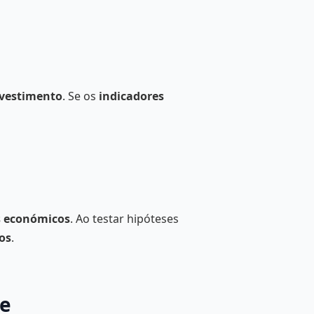
nvestimento
. Se os
indicadores
s económicos
. Ao testar hipóteses
os
.
de