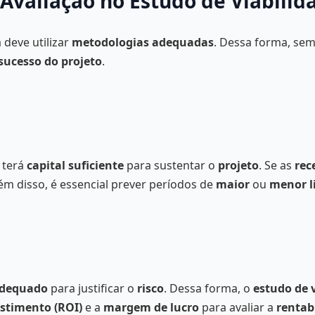
Avaliação no Estudo de Viabilid
 deve utilizar
metodologias adequadas
. Dessa forma, s
sucesso do projeto
.
 terá
capital suficiente
para sustentar o
projeto
. Se as
rec
m disso, é essencial prever períodos de
maior
ou
menor l
adequado
para justificar o
risco
. Dessa forma, o
estudo de 
estimento (ROI)
e a
margem de lucro
para avaliar a
rentab