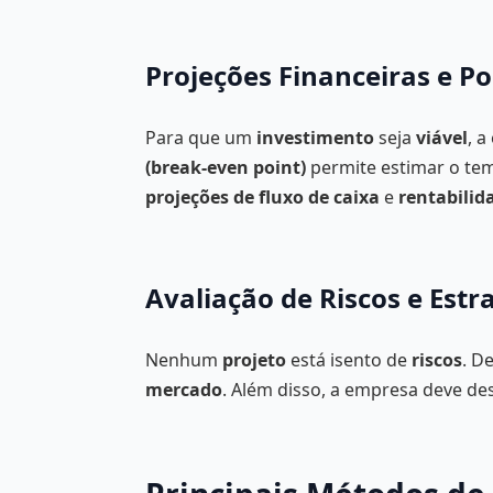
Projeções Financeiras e Po
Para que um
investimento
seja
viável
, 
(break-even point)
permite estimar o te
projeções de fluxo de caixa
e
rentabilid
Avaliação de Riscos e Estr
Nenhum
projeto
está isento de
riscos
. D
mercado
. Além disso, a empresa deve d