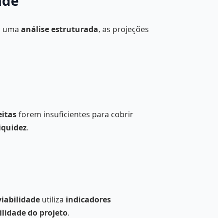
ade
em uma
análise estruturada
, as projeções
eitas
forem insuficientes para cobrir
iquidez
.
viabilidade
utiliza
indicadores
ilidade do projeto
.