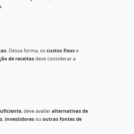
s
.
tas
. Dessa forma, os
custos fixos
e
ção de receitas
deve considerar a
suficiente
, deve avaliar
alternativas de
o
,
investidores
ou
outras fontes de