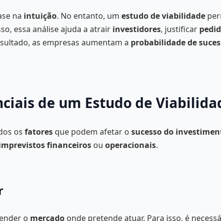
ase na
intuição
. No entanto, um
estudo de viabilidade
per
sso, essa análise ajuda a atrair
investidores
, justificar
pedid
esultado, as empresas aumentam a
probabilidade de suce
iais de um Estudo de Viabilida
odos os
fatores
que podem afetar o
sucesso do investimen
imprevistos financeiros
ou
operacionais
.
r
eender o
mercado
onde pretende atuar. Para isso, é necess