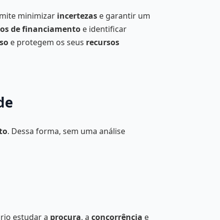
mite minimizar
incertezas
e garantir um
os de financiamento
e identificar
sso
e protegem os seus
recursos
de
to
. Dessa forma, sem uma análise
ário estudar a
procura
, a
concorrência
e