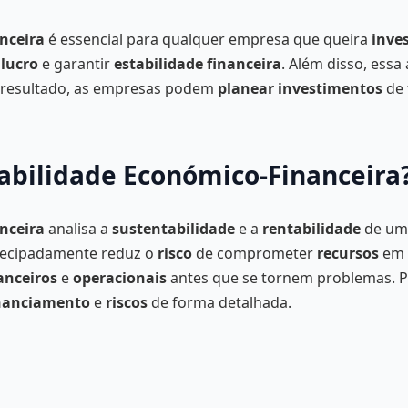
nceira
é essencial para qualquer empresa que queira
inve
r
lucro
e garantir
estabilidade financeira
. Além disso, ess
 resultado, as empresas podem
planear investimentos
de 
iabilidade Económico-Financeira
anceira
analisa a
sustentabilidade
e a
rentabilidade
de um 
antecipadamente reduz o
risco
de comprometer
recursos
em p
anceiros
e
operacionais
antes que se tornem problemas. Pa
nanciamento
e
riscos
de forma detalhada.