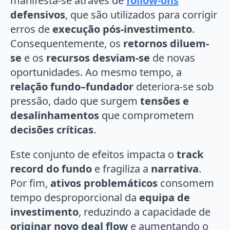
manifesta-se através de
follow-ons
defensivos
, que são utilizados para corrigir
erros de
execução pós-investimento
.
Consequentemente, os
retornos diluem-
se
e os
recursos desviam-se
de novas
oportunidades. Ao mesmo tempo, a
relação fundo–fundador
deteriora-se sob
pressão, dado que surgem
tensões e
desalinhamentos
que comprometem
decisões críticas
.
Este conjunto de efeitos impacta o
track
record do fundo
e fragiliza a
narrativa
.
Por fim,
ativos problemáticos
consomem
tempo desproporcional da
equipa de
investimento
, reduzindo a capacidade de
originar novo deal flow
e aumentando o