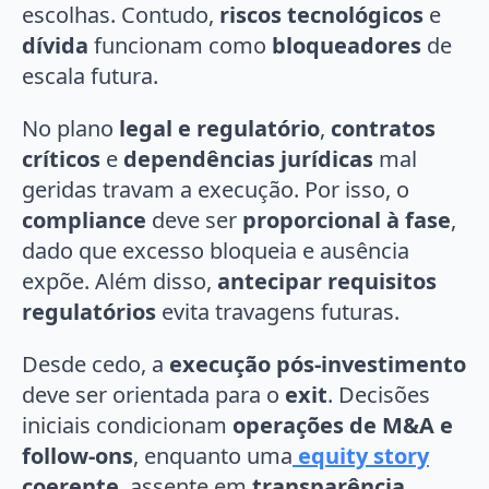
escolhas. Contudo,
riscos tecnológicos
e
dívida
funcionam como
bloqueadores
de
escala futura.
No plano
legal e regulatório
,
contratos
críticos
e
dependências jurídicas
mal
geridas travam a execução. Por isso, o
compliance
deve ser
proporcional à fase
,
dado que excesso bloqueia e ausência
expõe. Além disso,
antecipar requisitos
regulatórios
evita travagens futuras.
Desde cedo, a
execução pós-investimento
deve ser orientada para o
exit
. Decisões
iniciais condicionam
operações de M&A e
follow-ons
, enquanto uma
equity story
coerente
, assente em
transparência,