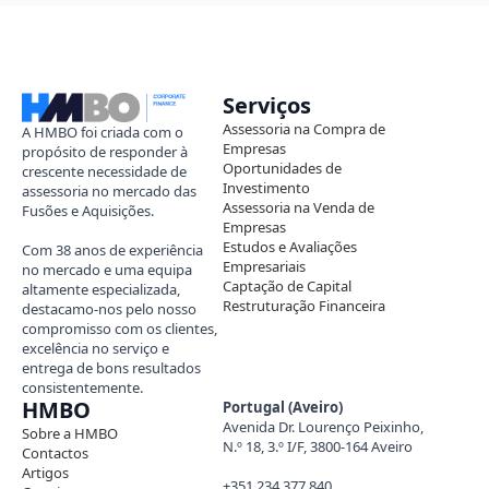
Serviços
Assessoria na Compra de
A HMBO foi criada com o
Empresas
propósito de responder à
Oportunidades de
crescente necessidade de
Investimento
assessoria no mercado das
Assessoria na Venda de
Fusões e Aquisições.
Empresas
Estudos e Avaliações
Com 38 anos de experiência
Empresariais
no mercado e uma equipa
Captação de Capital
altamente especializada,
Restruturação Financeira
destacamo-nos pelo nosso
compromisso com os clientes,
excelência no serviço e
entrega de bons resultados
consistentemente.
HMBO
Portugal (Aveiro)
Avenida Dr. Lourenço Peixinho,
Sobre a HMBO
N.º 18, 3.º I/F, 3800-164 Aveiro
Contactos
Artigos
+351 234 377 840