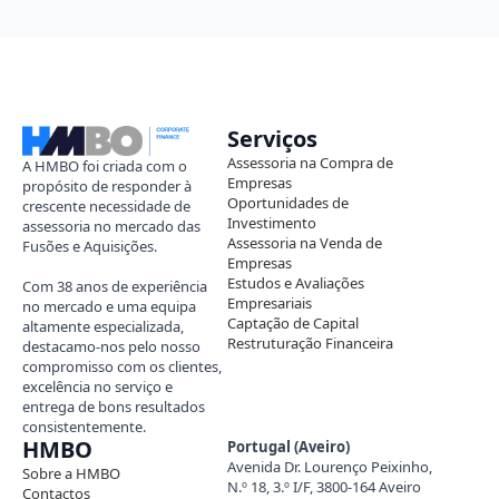
Serviços
Assessoria na Compra de
A HMBO foi criada com o
Empresas
propósito de responder à
Oportunidades de
crescente necessidade de
Investimento
assessoria no mercado das
Assessoria na Venda de
Fusões e Aquisições.
Empresas
Estudos e Avaliações
Com 38 anos de experiência
Empresariais
no mercado e uma equipa
Captação de Capital
altamente especializada,
Restruturação Financeira
destacamo-nos pelo nosso
compromisso com os clientes,
excelência no serviço e
entrega de bons resultados
consistentemente.
HMBO
Portugal (Aveiro)
Avenida Dr. Lourenço Peixinho,
Sobre a HMBO
N.º 18, 3.º I/F, 3800-164 Aveiro
Contactos