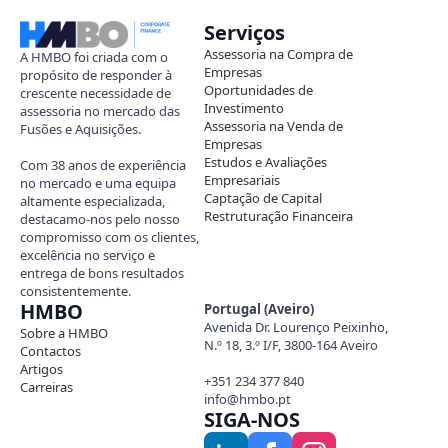
Serviços
Assessoria na Compra de
A HMBO foi criada com o
Empresas
propósito de responder à
Oportunidades de
crescente necessidade de
Investimento
assessoria no mercado das
Assessoria na Venda de
Fusões e Aquisições.
Empresas
Estudos e Avaliações
Com 38 anos de experiência
Empresariais
no mercado e uma equipa
Captação de Capital
altamente especializada,
Restruturação Financeira
destacamo-nos pelo nosso
compromisso com os clientes,
excelência no serviço e
entrega de bons resultados
consistentemente.
HMBO
Portugal (Aveiro)
Avenida Dr. Lourenço Peixinho,
Sobre a HMBO
N.º 18, 3.º I/F, 3800-164 Aveiro
Contactos
Artigos
+351 234 377 840
Carreiras
info@hmbo.pt
SIGA-NOS