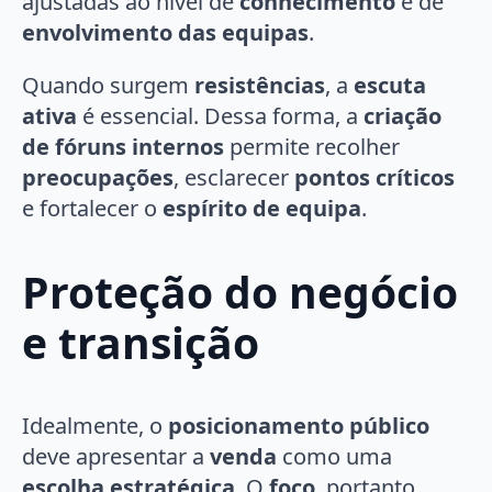
ajustadas ao nível de
conhecimento
e de
envolvimento das equipas
.
Quando surgem
resistências
, a
escuta
ativa
é essencial. Dessa forma, a
criação
de fóruns internos
permite recolher
preocupações
, esclarecer
pontos críticos
e fortalecer o
espírito de equipa
.
Proteção do negócio
e transição
Idealmente, o
posicionamento público
deve apresentar a
venda
como uma
escolha estratégica
. O
foco
, portanto,