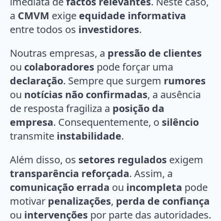
imediata de
factos relevantes
. Neste caso,
a
CMVM
exige
equidade informativa
entre todos os
investidores
.
Noutras empresas, a
pressão de clientes
ou
colaboradores
pode forçar uma
declaração
. Sempre que surgem
rumores
ou
notícias não confirmadas
, a ausência
de resposta fragiliza a
posição da
empresa
. Consequentemente, o
silêncio
transmite
instabilidade
.
Além disso, os
setores regulados
exigem
transparência reforçada
. Assim, a
comunicação errada
ou
incompleta
pode
motivar
penalizações
,
perda de confiança
ou
intervenções
por parte das autoridades.