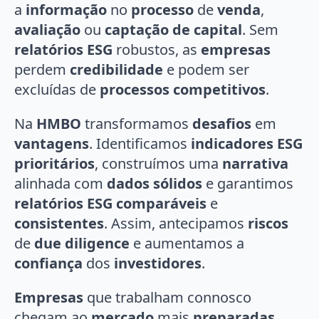
a
informação
no
processo
de
venda
,
avaliação
ou
captação de capital
. Sem
relatórios ESG
robustos, as
empresas
perdem
credibilidade
e podem ser
excluídas de
processos competitivos
.
Na
HMBO
transformamos
desafios
em
vantagens
. Identificamos
indicadores ESG
prioritários
, construímos uma
narrativa
alinhada com
dados sólidos
e garantimos
relatórios ESG comparáveis
e
consistentes
. Assim, antecipamos
riscos
de
due diligence
e aumentamos a
confiança
dos
investidores
.
Empresas
que trabalham connosco
chegam ao
mercado
mais
preparadas
.