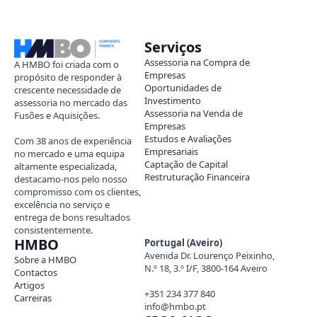
Serviços
Assessoria na Compra de
A HMBO foi criada com o
Empresas
propósito de responder à
Oportunidades de
crescente necessidade de
Investimento
assessoria no mercado das
Assessoria na Venda de
Fusões e Aquisições.
Empresas
Estudos e Avaliações
Com 38 anos de experiência
Empresariais
no mercado e uma equipa
Captação de Capital
altamente especializada,
Restruturação Financeira
destacamo-nos pelo nosso
compromisso com os clientes,
excelência no serviço e
entrega de bons resultados
consistentemente.
HMBO
Portugal (Aveiro)
Avenida Dr. Lourenço Peixinho,
Sobre a HMBO
N.º 18, 3.º I/F, 3800-164 Aveiro
Contactos
Artigos
+351 234 377 840
Carreiras
info@hmbo.pt