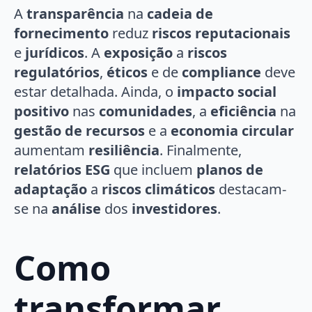
A
transparência
na
cadeia de
fornecimento
reduz
riscos reputacionais
e
jurídicos
. A
exposição
a
riscos
regulatórios
,
éticos
e de
compliance
deve
estar detalhada. Ainda, o
impacto social
positivo
nas
comunidades
, a
eficiência
na
gestão de recursos
e a
economia circular
aumentam
resiliência
. Finalmente,
relatórios ESG
que incluem
planos de
adaptação
a
riscos climáticos
destacam-
se na
análise
dos
investidores
.
Como
transformar