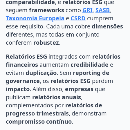
comparabilidade
, e
relatórios ESG
que
seguem
frameworks
como
GRI
,
SASB
,
Taxonomia Europeia
e
CSRD
cumprem
esse requisito. Cada uma cobre
dimensões
diferentes, mas todas em conjunto
conferem
robustez
.
Relatórios ESG
integrados com
relatórios
financeiros
aumentam
credibilidade
e
evitam
duplicação
. Sem
reporting de
governance
, os
relatórios ESG
perdem
impacto
. Além disso,
empresas
que
publicam
relatórios anuais
,
complementados por
relatórios de
progresso trimestrais
, demonstram
compromisso contínuo
.