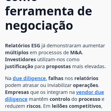
ferramenta de
negociação
Relatórios ESG
já demonstraram aumentar
múltiplos
em processos de
M&A
.
Investidores
utilizam-nos como
justificação
para
propostas
mais elevadas.
Na
due diligence
,
falhas
nos
relatórios
podem atrasar ou inviabilizar
operações
.
Empresas
que os integram na
vendor due
diligence
mantêm
controlo
do
processo
e
reduzem
riscos
. Em
leilões competitivos
,