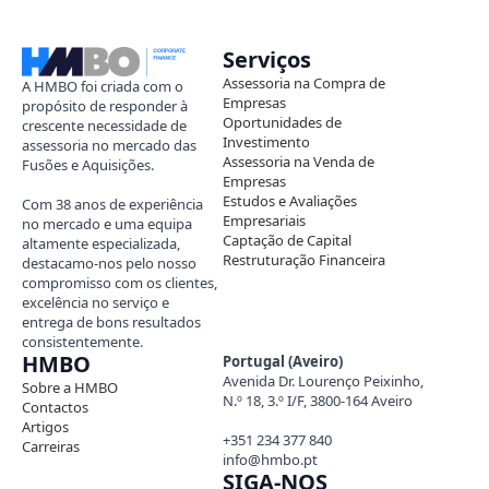
Serviços
Assessoria na Compra de
A HMBO foi criada com o
Empresas
propósito de responder à
Oportunidades de
crescente necessidade de
Investimento
assessoria no mercado das
Assessoria na Venda de
Fusões e Aquisições.
Empresas
Estudos e Avaliações
Com 38 anos de experiência
Empresariais
no mercado e uma equipa
Captação de Capital
altamente especializada,
Restruturação Financeira
destacamo-nos pelo nosso
compromisso com os clientes,
excelência no serviço e
entrega de bons resultados
consistentemente.
HMBO
Portugal (Aveiro)
Avenida Dr. Lourenço Peixinho,
Sobre a HMBO
N.º 18, 3.º I/F, 3800-164 Aveiro
Contactos
Artigos
+351 234 377 840
Carreiras
info@hmbo.pt
SIGA-NOS