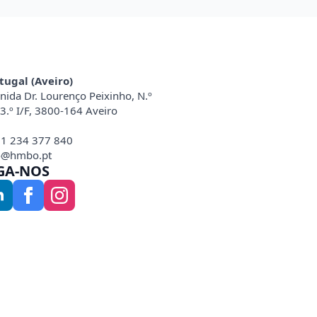
tugal (Aveiro)
nida Dr. Lourenço Peixinho, N.º
 3.º I/F, 3800-164 Aveiro
1 234 377 840
o@hmbo.pt
GA-NOS