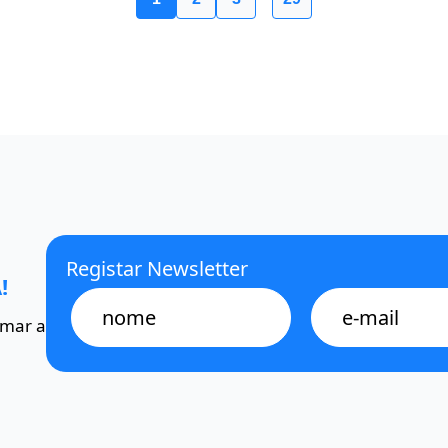
Registar Newsletter
!
Name
E-
mail
omar a
*