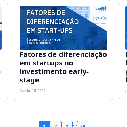
Fatores de diferenciação
em startups no
o
investimento early-
stage
Janeiro 15, 2026
J
…
1
2
3
29