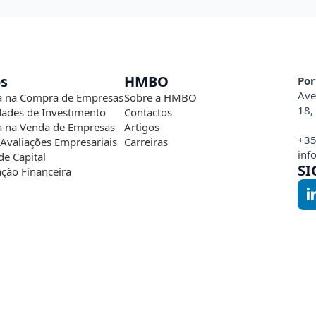
os
HMBO
Por
Ave
a na Compra de Empresas
Sobre a HMBO
18,
ades de Investimento
Contactos
a na Venda de Empresas
Artigos
+35
 Avaliações Empresariais
Carreiras
inf
de Capital
SI
ação Financeira