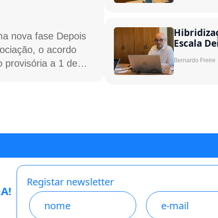
Hibridiza
a nova fase Depois
Escala De
ociação, o acordo
Bernardo Freire
 provisória a 1 de…
Registar newsletter
A!
Name
E-
mail
*