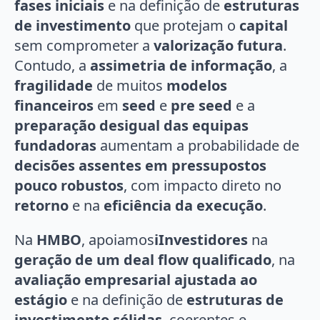
fases iniciais
e na definição de
estruturas
de investimento
que protejam o
capital
sem comprometer a
valorização futura
.
Contudo, a
assimetria de informação
, a
fragilidade
de muitos
modelos
financeiros
em
seed
e
pre seed
e a
preparação desigual das equipas
fundadoras
aumentam a probabilidade de
decisões assentes em pressupostos
pouco robustos
, com impacto direto no
retorno
e na
eficiência da execução
.
Na
HMBO
, apoiamos
iInvestidores
na
geração de um deal flow qualificado
, na
avaliação empresarial ajustada ao
estágio
e na definição de
estruturas de
investimento sólidas
, coerentes e