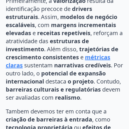
Primeiramente, a
valorização
resulta da
identificação precoce de
drivers
estruturais
. Assim,
modelos de negócio
escaláveis
, com
margens incrementais
elevadas
e
receitas repetíveis
, reforçam a
atratividade das
estruturas de
investimento
. Além disso,
trajetórias de
crescimento consistentes
e
métricas
claras
sustentam
narrativas credíveis
. Por
outro lado, o
potencial de expansão
internacional
destaca
o projeto
. Contudo,
barreiras culturais e regulatórias
devem
ser avaliadas com
realismo
.
Tambem devemos ter em conta que a
criação de barreiras à entrada
, como
tecnologia proprietária
ou
efeitos de