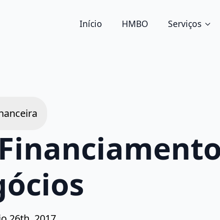
Início
HMBO
Serviços
inanceira
 Financiamento
ócios
o 26th, 2017