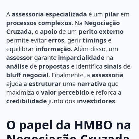
A
assessoria especializada
é um
pilar
em
processos complexos
. Na
Negociação
Cruzada
, o
apoio
de um
perito externo
permite evitar
erros
, gerir
timings
e
equilibrar
informação
. Além disso, um
assessor
garante
imparcialidade
na
análise
de
propostas
e identifica
sinais
de
bluff negocial
. Finalmente, a
assessoria
ajuda a
estruturar
uma
narrativa
que
maximiza o
valor percebido
e reforça a
credibilidade
junto dos
investidores
.
O papel da HMBO na
Negociação Cruzada