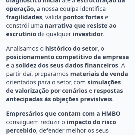
diagnóstico inicial
até à
estruturação da
operação
, a nossa equipa identifica
fragilidades
, valida
pontos fortes
e
constrói uma
narrativa que resiste ao
escrutínio
de qualquer
investidor
.
Analisamos o
histórico do setor
, o
posicionamento competitivo da empresa
e a
solidez dos seus dados financeiros
. A
partir daí, preparamos
materiais de venda
orientados para o setor, com
simulações
de valorização por cenários
e
respostas
antecipadas às objeções previsíveis
.
Empresários que contam com a HMBO
conseguem reduzir o
impacto do risco
percebido
, defender melhor os seus