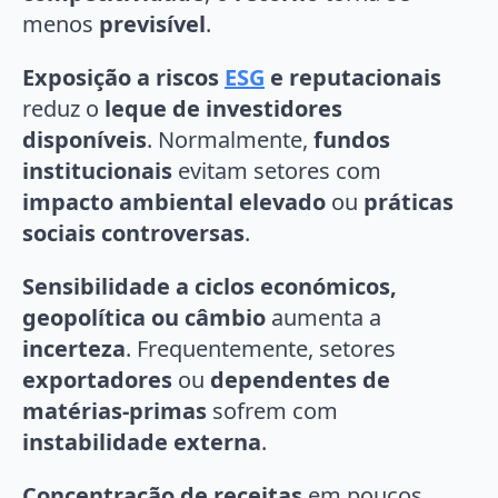
menos
previsível
.
Exposição a riscos
ESG
e reputacionais
reduz o
leque de investidores
disponíveis
. Normalmente,
fundos
institucionais
evitam setores com
impacto ambiental elevado
ou
práticas
sociais controversas
.
Sensibilidade a ciclos económicos,
geopolítica ou câmbio
aumenta a
incerteza
. Frequentemente, setores
exportadores
ou
dependentes de
matérias-primas
sofrem com
instabilidade externa
.
Concentração de receitas
em poucos